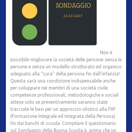
Non è
possibile migliorare la società delle persone senza le
persone e senza un modello strutturato ed organico
adeguato alla “cura” della persona fin dall’infanzia!
Questa sarà una condizione indispensabile anche
per sviluppare nei membri di una società civile
competenze professionali, metodologiche e sociali
attese solo se preventivamente saranno state
tracciate le basi per un approccio olistico alla FIIP
(Formazione Integrale ed Integrata della Persona)
fin dai banchi di scuola. Compilare il questionario
sul Sondaggio della Buona Scuola è, prima che un