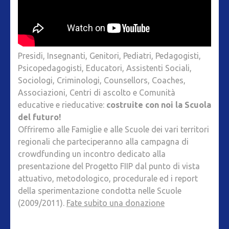
Presidi, Insegnanti, Genitori, Pediatri, Pedagogisti,
Psicopedagogisti, Educatori, Assistenti Sociali,
Sociologi, Criminologi, Counsellors, Coaches,
Associazioni, Centri di ascolto e Comunità
educative e rieducative:
costruite con noi la Scuola
del futuro!
Offriremo alle Famiglie e alle Scuole dei vari territori
regionali che parteciperanno alla campagna di
crowdfunding un incontro dedicato alla
presentazione del Progetto FIIP dal punto di vista
attuativo, metodologico, procedurale ed i report
della sperimentazione condotta nelle Scuole
(2009/2011).
Fate subito una donazione