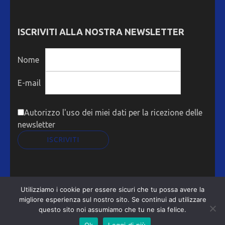
ISCRIVITI ALLA NOSTRA NEWSLETTER
Nome
E-mail
Autorizzo l'uso dei miei dati per la ricezione delle
newsletter
Utilizziamo i cookie per essere sicuri che tu possa avere la
ASSOGRAF Metro Magazine | Sviluppato da
Rara
migliore esperienza sul nostro sito. Se continui ad utilizzare
Theme
. Powered by
WordPress
.
Privacy Policy
questo sito noi assumiamo che tu ne sia felice.
Ok
Leggi di più