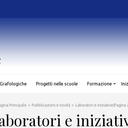
AS.SO.GRAF.
Associazione Culturale di Sociologia e Grafologia
 Grafologiche
Progetti nelle scuole
Formazione
Ini
agina Principale
>
Pubblicazioni e novità
>
Laboratori e iniziative
(Pagina 
aboratori e iniziati