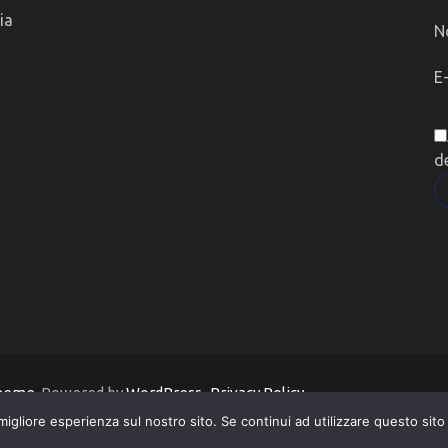
ia
N
E
d
Theme
. Powered by
WordPress
.
Privacy Policy
migliore esperienza sul nostro sito. Se continui ad utilizzare questo sit