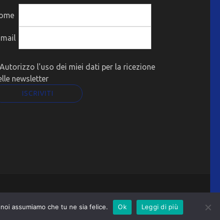
ome
-mail
Autorizzo l'uso dei miei dati per la ricezione
elle newsletter
o noi assumiamo che tu ne sia felice.
Ok
Leggi di più