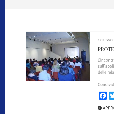
1 GIUGNO 
PROTE
L’incont
sull’appl
delle rel
Condivid
F
APPR