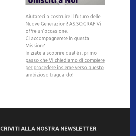
Aiutateci a costruire il futuro delle
Nuove Generazioni! AS.SO.GRAF Vi
offre un'occasione.
Ci accompagnerete in questa
Mission?
Iniziate a scoprire qual è il primo
passo che Vi chiediamo di compiere
per procedere insieme verso questo
ambizioso traguardo!
SCRIVITI ALLA NOSTRA NEWSLETTER