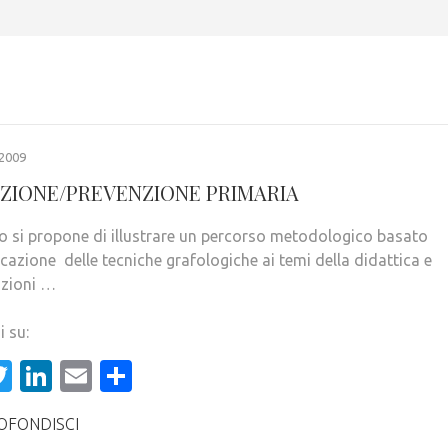
2009
ZIONE/PREVENZIONE PRIMARIA
ro si propone di illustrare un percorso metodologico basato
icazione delle tecniche grafologiche ai temi della didattica e
azioni …
i su:
acebook
Twitter
LinkedIn
Email
Condividi
OFONDISCI