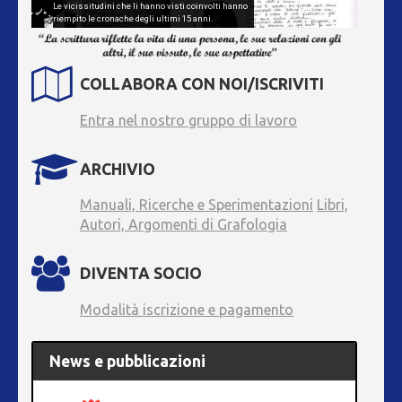
Le vicissitudini che li hanno visti coinvolti hanno
riempito le cronache degli ultimi 15 anni.
Continua..
COLLABORA CON NOI/ISCRIVITI
Entra nel nostro gruppo di lavoro
ARCHIVIO
Manuali, Ricerche e Sperimentazioni
Libri,
Autori, Argomenti di Grafologia
DIVENTA SOCIO
Modalità iscrizione e pagamento
News e pubblicazioni