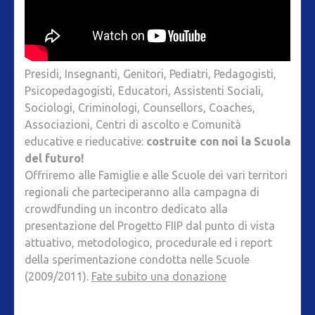
Presidi, Insegnanti, Genitori, Pediatri, Pedagogisti,
Psicopedagogisti, Educatori, Assistenti Sociali,
Sociologi, Criminologi, Counsellors, Coaches,
Associazioni, Centri di ascolto e Comunità
educative e rieducative:
costruite con noi la Scuola
del futuro!
Offriremo alle Famiglie e alle Scuole dei vari territori
regionali che parteciperanno alla campagna di
crowdfunding un incontro dedicato alla
presentazione del Progetto FIIP dal punto di vista
attuativo, metodologico, procedurale ed i report
della sperimentazione condotta nelle Scuole
(2009/2011).
Fate subito una donazione