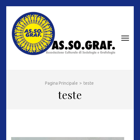
Passa
al
contenuto
(premi
invio)
AS.SO.GRAF.
Associazione Culturale di Sociologia e Grafologia
Pagina Principale
>
teste
teste