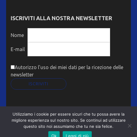
ISCRIVITI ALLA NOSTRA NEWSLETTER
Nome
E-mail
Autorizzo l'uso dei miei dati per la ricezione delle
newsletter
Utilizziamo i cookie per essere sicuri che tu possa avere la
ASSOGRAF Metro Magazine | Sviluppato da
Rara
migliore esperienza sul nostro sito. Se continui ad utilizzare
Theme
. Powered by
WordPress
.
Privacy Policy
questo sito noi assumiamo che tu ne sia felice.
Ok
Leggi di più