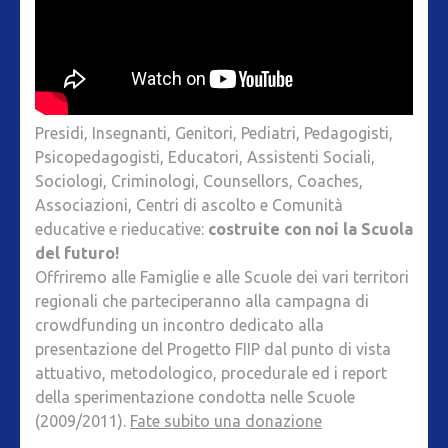
Presidi, Insegnanti, Genitori, Pediatri, Pedagogisti,
Psicopedagogisti, Educatori, Assistenti Sociali,
Sociologi, Criminologi, Counsellors, Coaches,
Associazioni, Centri di ascolto e Comunità
educative e rieducative:
costruite con noi la Scuola
del futuro!
Offriremo alle Famiglie e alle Scuole dei vari territori
regionali che parteciperanno alla campagna di
crowdfunding un incontro dedicato alla
presentazione del Progetto FIIP dal punto di vista
attuativo, metodologico, procedurale ed i report
della sperimentazione condotta nelle Scuole
(2009/2011).
Fate subito una donazione