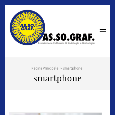
Passa
al
contenuto
(premi
invio)
AS.SO.GRAF.
Associazione Culturale di Sociologia e Grafologia
Pagina Principale
>
smartphone
smartphone