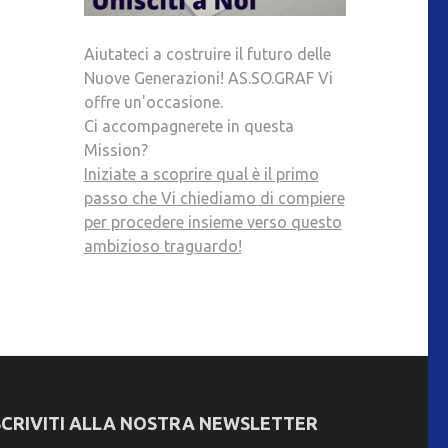
Aiutateci a costruire il futuro delle
Nuove Generazioni! AS.SO.GRAF Vi
offre un'occasione.
Ci accompagnerete in questa
Mission?
Iniziate a scoprire qual è il primo
passo che Vi chiediamo di compiere
per procedere insieme verso questo
ambizioso traguardo!
SCRIVITI ALLA NOSTRA NEWSLETTER