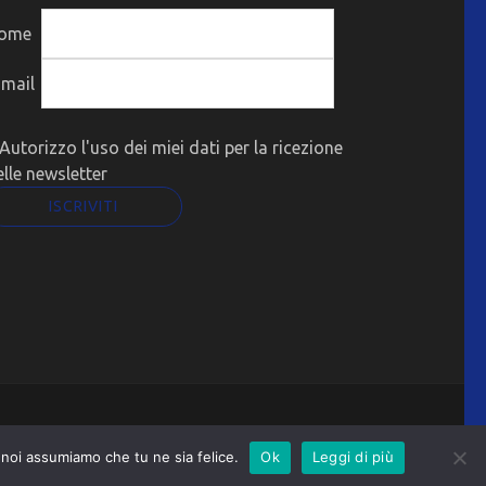
ome
-mail
Autorizzo l'uso dei miei dati per la ricezione
elle newsletter
o noi assumiamo che tu ne sia felice.
Ok
Leggi di più