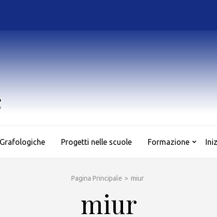
AS.SO.GRAF.
Associazione Culturale di Sociologia e Grafologia
 Grafologiche
Progetti nelle scuole
Formazione
Ini
Pagina Principale
>
miur
miur