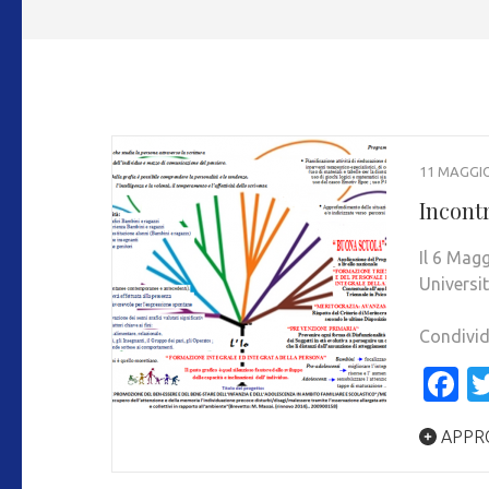
11 MAGGIO
Incont
Il 6 Mag
Universi
Condivid
F
APPR