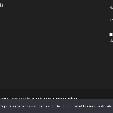
ia
N
E
d
Theme
. Powered by
WordPress
.
Privacy Policy
migliore esperienza sul nostro sito. Se continui ad utilizzare questo sit