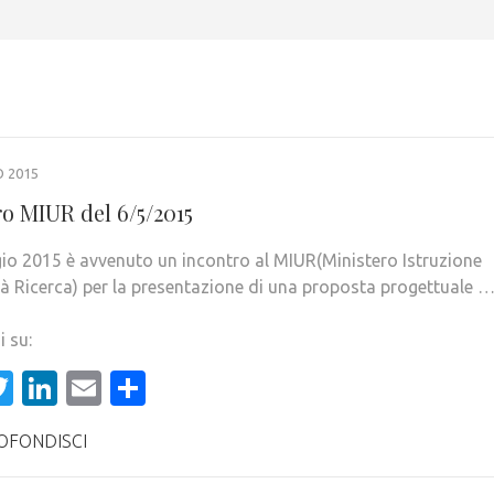
 2015
ro MIUR del 6/5/2015
gio 2015 è avvenuto un incontro al MIUR(Ministero Istruzione
tà Ricerca) per la presentazione di una proposta progettuale 
i su:
acebook
Twitter
LinkedIn
Email
Condividi
OFONDISCI