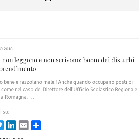
O 2018
, non leggono e non scrivono: boom dei disturbi
pprendimento
o bene e razzolano male!! Anche quando occupano posti di
o come nel caso del Direttore dell’Ufficio Scolastico Regionale
lia-Romagna, …
i su:
acebook
Twitter
LinkedIn
Email
Condividi