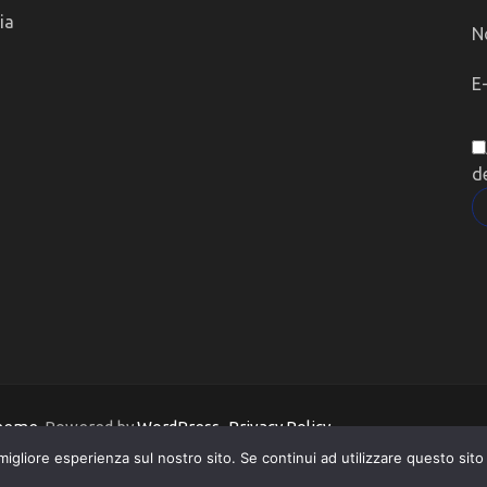
ia
N
E
d
Theme
. Powered by
WordPress
.
Privacy Policy
migliore esperienza sul nostro sito. Se continui ad utilizzare questo sit