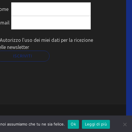
ome
-mail
Autorizzo l'uso dei miei dati per la ricezione
elle newsletter
o noi assumiamo che tu ne sia felice.
Ok
Leggi di più