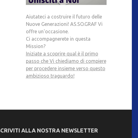
Aiutateci a costruire il futuro delle
Nuove Generazioni! AS.SO.GRAF Vi
offre un'occasione.
Ci accompagnerete in questa
Mission?
Iniziate a scoprire qual è il primo
passo che Vi chiediamo di compiere
per procedere insieme verso questo
ambizioso traguardo!
SCRIVITI ALLA NOSTRA NEWSLETTER