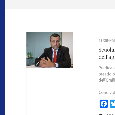
18 GENNAI
Scuola
dell’a
Predican
prestigi
dell’Emi
Condivid
F