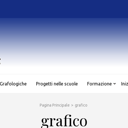
AS.SO.GRAF.
Associazione Culturale di Sociologia e Grafologia
 Grafologiche
Progetti nelle scuole
Formazione
Ini
Pagina Principale
>
grafico
grafico