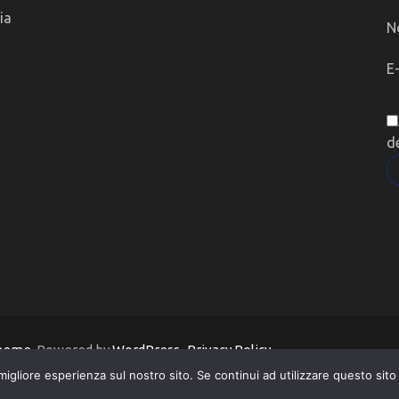
ia
N
E
d
Theme
. Powered by
WordPress
.
Privacy Policy
migliore esperienza sul nostro sito. Se continui ad utilizzare questo sit