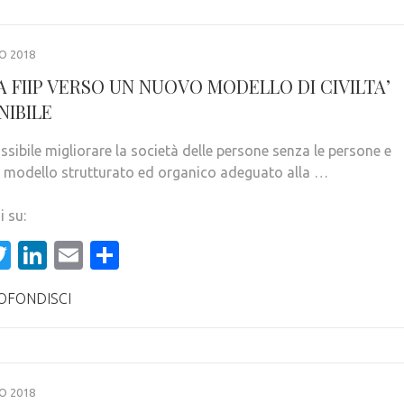
O 2018
A FIIP VERSO UN NUOVO MODELLO DI CIVILTA’
NIBILE
ssibile migliorare la società delle persone senza le persone e
 modello strutturato ed organico adeguato alla …
i su:
acebook
Twitter
LinkedIn
Email
Condividi
OFONDISCI
O 2018