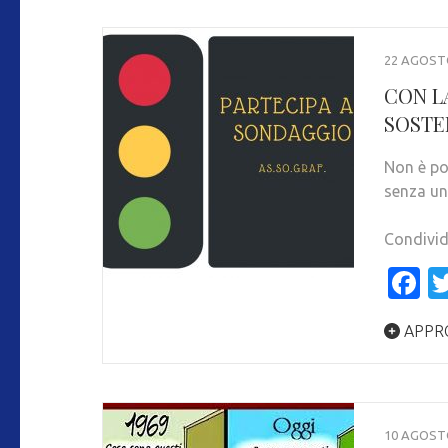
22 AGOST
CON L
SOSTE
Non è po
senza un
Condivid
F
APPR
10 AGOST