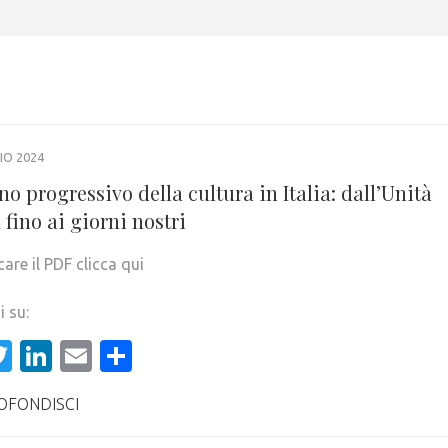
IO 2024
ino progressivo della cultura in Italia: dall’Unità
a fino ai giorni nostri
care il PDF clicca qui
i su:
acebook
Twitter
LinkedIn
Email
Condividi
OFONDISCI