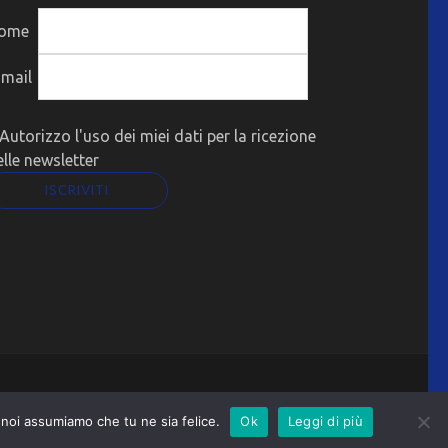
ome
-mail
Autorizzo l'uso dei miei dati per la ricezione
elle newsletter
o noi assumiamo che tu ne sia felice.
Ok
Leggi di più