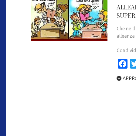
ALLEA
SUPER
Che ne d
alleanza
Condivid
F
APPR