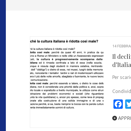
14 FEBBRA
Il decl
d’Itali
Per scari
Condivid
F
APPR