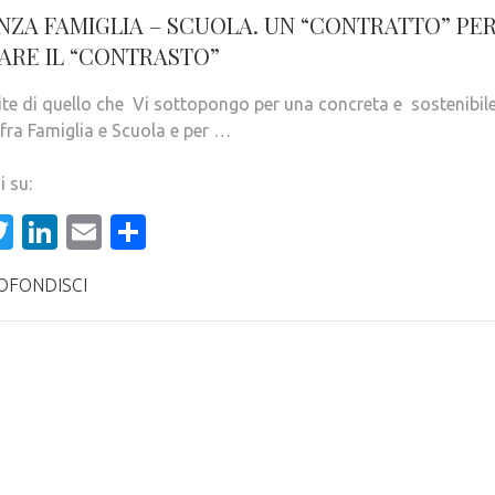
NZA FAMIGLIA – SCUOLA. UN “CONTRATTO” PE
ARE IL “CONTRASTO”
ite di quello che Vi sottopongo per una concreta e sostenibil
 fra Famiglia e Scuola e per …
i su:
acebook
Twitter
LinkedIn
Email
Condividi
OFONDISCI