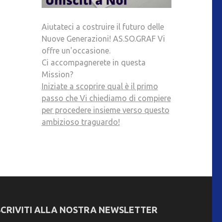
Aiutateci a costruire il futuro delle
Nuove Generazioni! AS.SO.GRAF Vi
offre un'occasione.
Ci accompagnerete in questa
Mission?
Iniziate a scoprire qual è il primo
passo che Vi chiediamo di compiere
per procedere insieme verso questo
ambizioso traguardo!
SCRIVITI ALLA NOSTRA NEWSLETTER