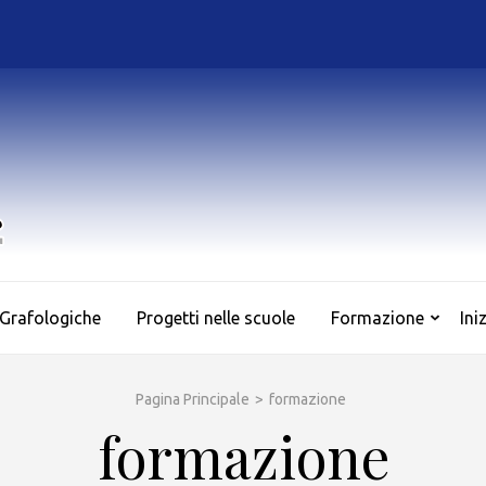
AS.SO.GRAF.
Associazione Culturale di Sociologia e Grafologia
 Grafologiche
Progetti nelle scuole
Formazione
Ini
Pagina Principale
>
formazione
formazione