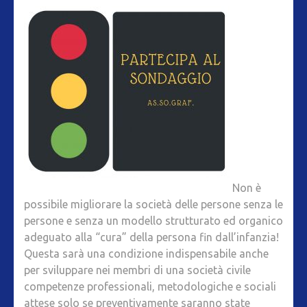
Non è
possibile migliorare la società delle persone senza le
persone e senza un modello strutturato ed organico
adeguato alla “cura” della persona fin dall’infanzia!
Questa sarà una condizione indispensabile anche
per sviluppare nei membri di una società civile
competenze professionali, metodologiche e sociali
attese solo se preventivamente saranno state