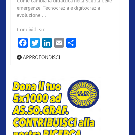
Come cambia la didattica nella Scuola delle
emergenze. Tecnocrazia e digitocrazia:
evoluzione …
Condividi su:
Facebook
Twitter
LinkedIn
Email
Condividi
APPROFONDISCI