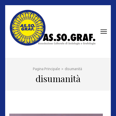
Passa
al
contenuto
(premi
invio)
AS.SO.GRAF.
Associazione Culturale di Sociologia e Grafologia
Pagina Principale
>
disumanità
disumanità