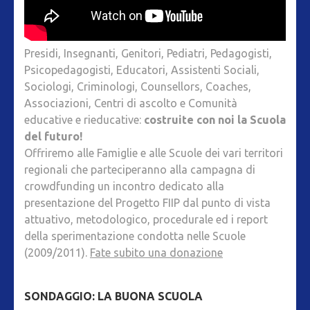
Presidi, Insegnanti, Genitori, Pediatri, Pedagogisti,
Psicopedagogisti, Educatori, Assistenti Sociali,
Sociologi, Criminologi, Counsellors, Coaches,
Associazioni, Centri di ascolto e Comunità
educative e rieducative:
costruite con noi la Scuola
del futuro!
Offriremo alle Famiglie e alle Scuole dei vari territori
regionali che parteciperanno alla campagna di
crowdfunding un incontro dedicato alla
presentazione del Progetto FIIP dal punto di vista
attuativo, metodologico, procedurale ed i report
della sperimentazione condotta nelle Scuole
(2009/2011).
Fate subito una donazione
SONDAGGIO: LA BUONA SCUOLA