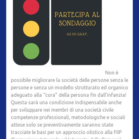
Non è
possibile migliorare la società delle persone senza le
persone e senza un modello strutturato ed organico
adeguato alla “cura” della persona fin dall’infanzia!
Questa sarà una condizione indispensabile anche
per sviluppare nei membri di una società civile
competenze professionali, metodologiche e sociali
attese solo se preventivamente saranno state
tracciate le basi per un approccio olistico alla FIIP