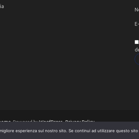
ia
N
E
d
Theme
. Powered by
WordPress
.
Privacy Policy
migliore esperienza sul nostro sito. Se continui ad utilizzare questo sit