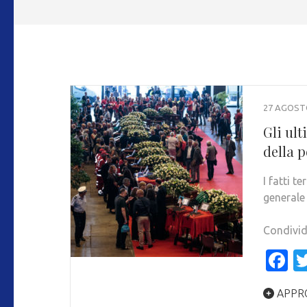
27 AGOST
Gli ult
della 
I fatti t
generale
Condivid
F
APPR