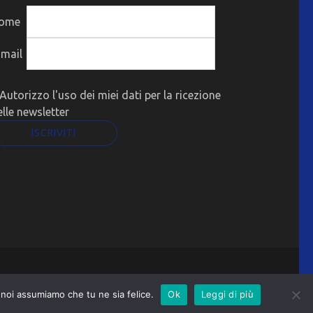
ome
-mail
Autorizzo l'uso dei miei dati per la ricezione
elle newsletter
o noi assumiamo che tu ne sia felice.
Ok
Leggi di più