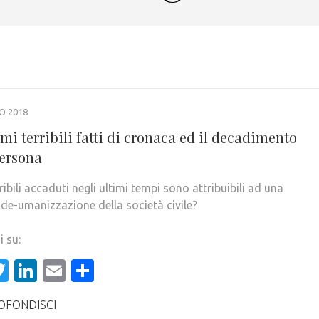
O 2018
imi terribili fatti di cronaca ed il decadimento
persona
erribili accaduti negli ultimi tempi sono attribuibili ad una
 de-umanizzazione della società civile?
i su:
acebook
Twitter
LinkedIn
Email
Condividi
OFONDISCI