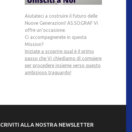
Aiutateci a costruire il futuro delle
Nuove Generazioni! AS.SO.GRAF Vi
offre un'occasione.
Ci accompagnerete in questa
Mission?
Iniziate a scoprire qual è il primo
passo che Vi chiediamo di compiere
per procedere insieme verso questo
ambizioso traguardo!
SCRIVITI ALLA NOSTRA NEWSLETTER