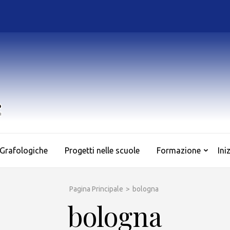
AS.SO.GRAF.
Associazione Culturale di Sociologia e Grafologia
 Grafologiche
Progetti nelle scuole
Formazione
Ini
Pagina Principale
>
bologna
bologna